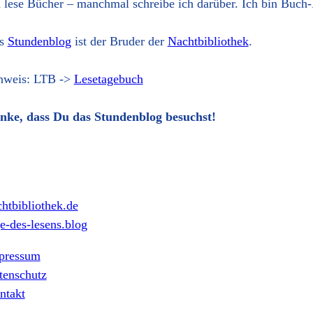
h lese Bücher – manchmal schreibe ich darüber. Ich bin Buch-
s
Stundenblog
ist der Bruder der
Nachtbibliothek
.
nweis: LTB ->
Lesetagebuch
nke, dass Du das Stundenblog besuchst!
htbibliothek.de
e-des-lesens.blog
pressum
tenschutz
ntakt