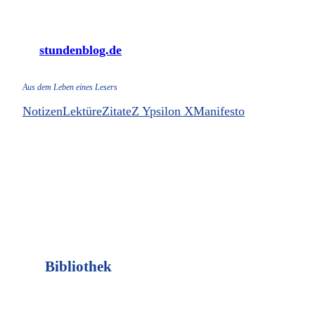
Zum
Inhalt
stundenblog.de
springen
Aus dem Leben eines Lesers
Notizen
Lektüre
Zitate
Z Ypsilon X
Manifesto
Bibliothek