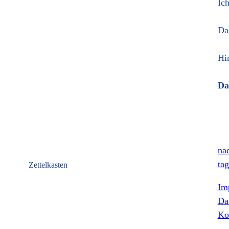
Ic
Da
Hi
Da
nac
tag
Zettelkasten
Im
Da
Ko