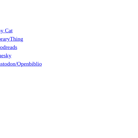
ny Cat
braryThing
odreads
uesky
stodon/Openbiblio