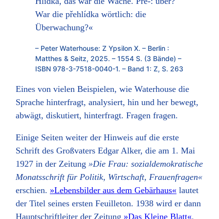
Hlídka, das war die Wache. Pře-: über?
War die přehlídka wörtlich: die
Überwachung?«
– Peter Waterhouse: Z Ypsilon X. – Berlin :
Matthes & Seitz, 2025. – 1554 S. (3 Bände) –
ISBN 978-3-7518-0040-1. – Band 1: Z, S. 263
Eines von vielen Beispielen, wie Waterhouse die
Sprache hinterfragt, analysiert, hin und her bewegt,
abwägt, diskutiert, hinterfragt. Fragen fragen.
Einige Seiten weiter der Hinweis auf die erste
Schrift des Großvaters Edgar Alker, die am 1. Mai
1927 in der Zeitung
»Die Frau: sozialdemokratische
Monatsschrift für Politik, Wirtschaft, Frauenfragen«
erschien.
»Lebensbilder aus dem Gebärhaus«
lautet
der Titel seines ersten Feuilleton. 1938 wird er dann
Hauptschriftleiter der Zeitung
»Das Kleine Blatt«
.