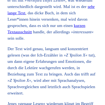
er oft mit
»Verieftes/Tiefes Lesen«
, was wiederum
unterschiedlich dargestellt wird. Mal ist es der
sehr
lange Text
, das dicke Buch, in dem sich
Leser*innen hinein versenken, mal wird davon
gesprochen, dass es sich nur um einen
kurzen
Textausschnitt
handle, der allerdings
»interessant«
sein solle.
Der Text wird genau, langsam und konzentriert
gelesen (was der Ich-Erzähler in
»Z Ypsilon X«
tut),
um dann eigene Erfahrungen und Emotionen, die
durch die Lektüre wachgerufen werden, in
Beziehung zum Text zu bringen. Auch das trifft auf
»Z Ypsilon X«
, wird aber mit Sprachanalysen,
Sprachvergleichen und letztlich auch Sprachspielen
erweitert.
Jenes »genaue Lesen« wiederum klingt im Begriff