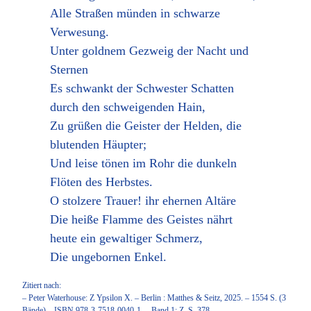
Alle Straßen münden in schwarze
Verwesung.
Unter goldnem Gezweig der Nacht und
Sternen
Es schwankt der Schwester Schatten
durch den schweigenden Hain,
Zu grüßen die Geister der Helden, die
blutenden Häupter;
Und leise tönen im Rohr die dunkeln
Flöten des Herbstes.
O stolzere Trauer! ihr ehernen Altäre
Die heiße Flamme des Geistes nährt
heute ein gewaltiger Schmerz,
Die ungebornen Enkel.
Zitiert nach:
– Peter Waterhouse: Z Ypsilon X. – Berlin : Matthes & Seitz, 2025. – 1554 S. (3
Bände) – ISBN 978-3-7518-0040-1. – Band 1: Z, S. 378