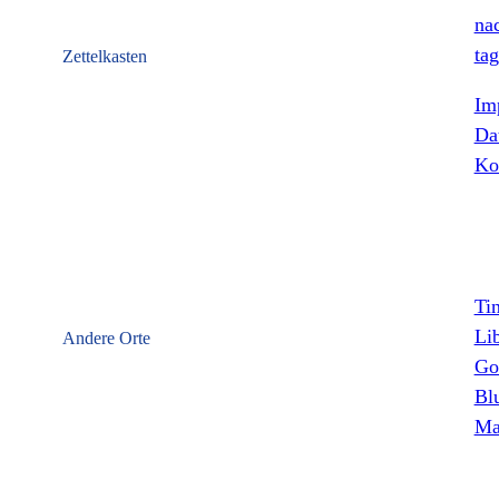
nac
tag
Zettelkasten
Im
Da
Ko
Ti
Li
Andere Orte
Go
Bl
Ma