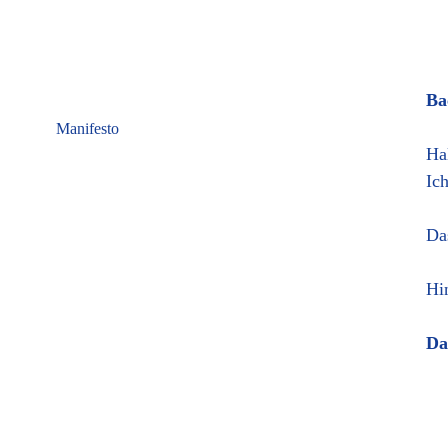
Ba
Manifesto
Ha
Ic
Da
Hi
Da