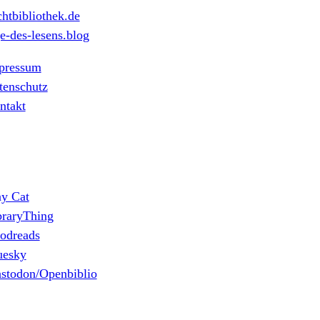
htbibliothek.de
e-des-lesens.blog
pressum
tenschutz
ntakt
ny Cat
braryThing
odreads
uesky
stodon/Openbiblio