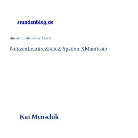
Zum
Inhalt
stundenblog.de
springen
Aus dem Leben eines Lesers
Notizen
Lektüre
Zitate
Z Ypsilon X
Manifesto
Kat Menschik