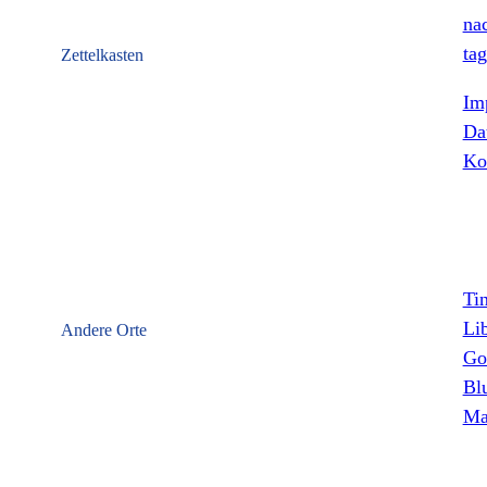
nac
tag
Zettelkasten
Im
Da
Ko
Ti
Li
Andere Orte
Go
Bl
Ma