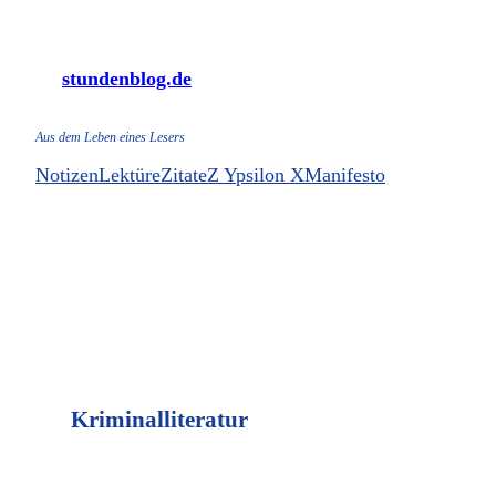
Zum
Inhalt
stundenblog.de
springen
Aus dem Leben eines Lesers
Notizen
Lektüre
Zitate
Z Ypsilon X
Manifesto
Kriminalliteratur