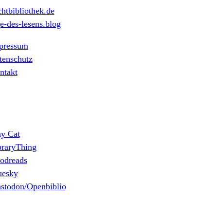
htbibliothek.de
e-des-lesens.blog
pressum
tenschutz
ntakt
ny Cat
braryThing
odreads
uesky
stodon/Openbiblio