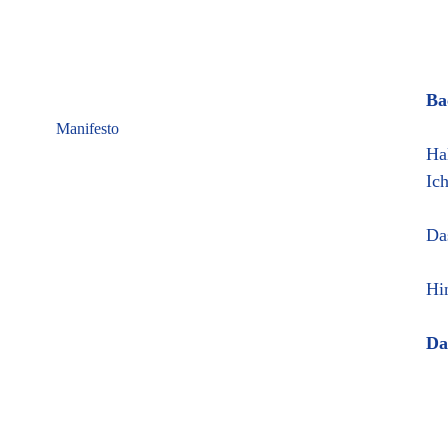
Ba
Manifesto
Ha
Ic
Da
Hi
Da