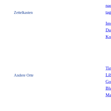
nac
tag
Zettelkasten
Im
Da
Ko
Ti
Li
Andere Orte
Go
Bl
Ma