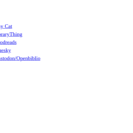
ny Cat
braryThing
odreads
uesky
stodon/Openbiblio