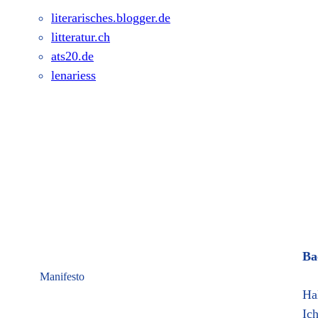
literarisches.blogger.de
litteratur.ch
ats20.de
lenariess
Ba
Manifesto
Ha
Ic