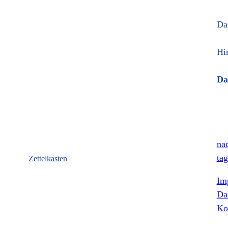
Da
Hi
Da
nac
tag
Zettelkasten
Im
Da
Ko