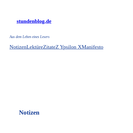
Zum
Inhalt
stundenblog.de
springen
Aus dem Leben eines Lesers
Notizen
Lektüre
Zitate
Z Ypsilon X
Manifesto
Notizen