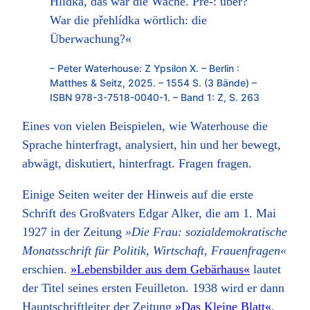
Hlídka, das war die Wache. Pře-: über?
War die přehlídka wörtlich: die
Überwachung?«
– Peter Waterhouse: Z Ypsilon X. – Berlin :
Matthes & Seitz, 2025. – 1554 S. (3 Bände) –
ISBN 978-3-7518-0040-1. – Band 1: Z, S. 263
Eines von vielen Beispielen, wie Waterhouse die
Sprache hinterfragt, analysiert, hin und her bewegt,
abwägt, diskutiert, hinterfragt. Fragen fragen.
Einige Seiten weiter der Hinweis auf die erste
Schrift des Großvaters Edgar Alker, die am 1. Mai
1927 in der Zeitung
»Die Frau: sozialdemokratische
Monatsschrift für Politik, Wirtschaft, Frauenfragen«
erschien.
»Lebensbilder aus dem Gebärhaus«
lautet
der Titel seines ersten Feuilleton. 1938 wird er dann
Hauptschriftleiter der Zeitung
»Das Kleine Blatt«
.