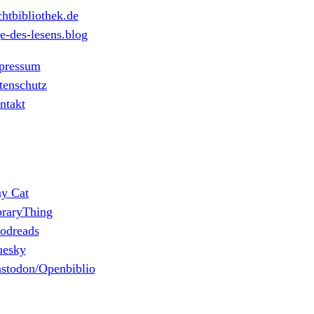
htbibliothek.de
e-des-lesens.blog
pressum
tenschutz
ntakt
ny Cat
braryThing
odreads
uesky
stodon/Openbiblio