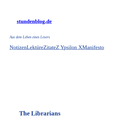
Zum
Inhalt
stundenblog.de
springen
Aus dem Leben eines Lesers
Notizen
Lektüre
Zitate
Z Ypsilon X
Manifesto
The Librarians