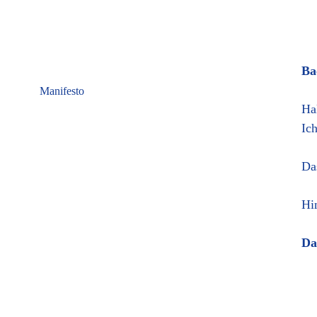
Ba
Manifesto
Ha
Ic
Da
Hi
Da