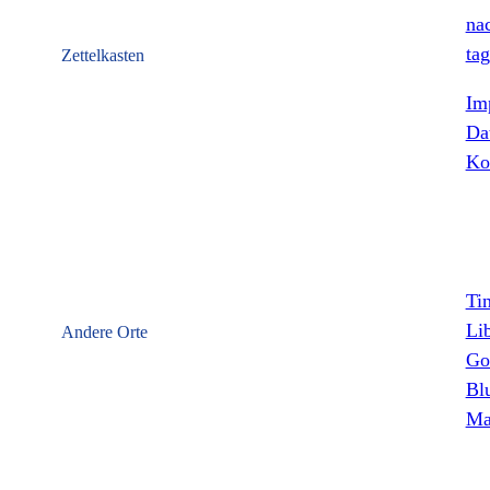
nac
tag
Zettelkasten
Im
Da
Ko
Ti
Li
Andere Orte
Go
Bl
Ma