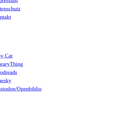
pressum
tenschutz
ntakt
ny Cat
braryThing
odreads
uesky
stodon/Openbiblio