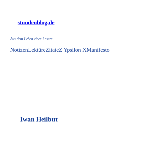
Zum
Inhalt
stundenblog.de
springen
Aus dem Leben eines Lesers
Notizen
Lektüre
Zitate
Z Ypsilon X
Manifesto
Iwan Heilbut