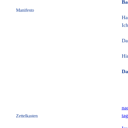
Ba
Manifesto
Ha
Ic
Da
Hi
Da
nac
tag
Zettelkasten