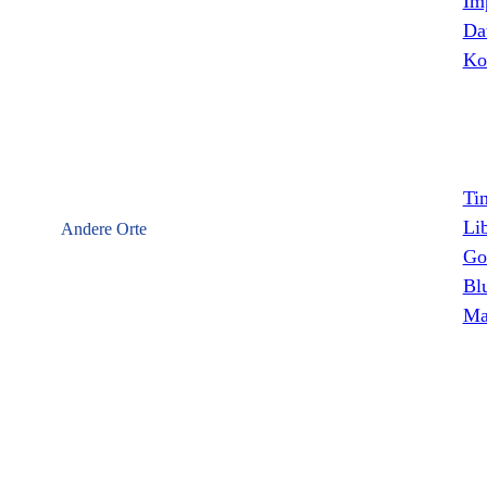
Im
Da
Ko
Ti
Li
Andere Orte
Go
Bl
Ma