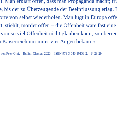
eit. Man erklärt offen, dass man Propaganda macht; f
, bis der zu Überzeugende der Beeinflussung erlag.
worte von selbst wiederholen. Man lügt in Europa offe
t, stiehlt, mordet offen – die Offenheit wäre fast ein
g von so viel Offenheit nicht glauben kann, zu überr
n Kaiserreich nur unter vier Augen bekam.«
 von Peter Graf. – Berlin : Classen, 2026. – ISBN 978-3-546-10159-2. – S. 28-29