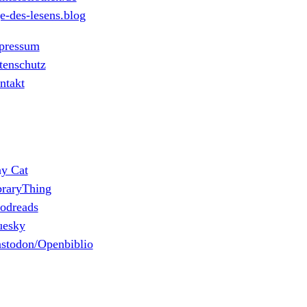
e-des-lesens.blog
pressum
tenschutz
ntakt
ny Cat
braryThing
odreads
uesky
stodon/Openbiblio