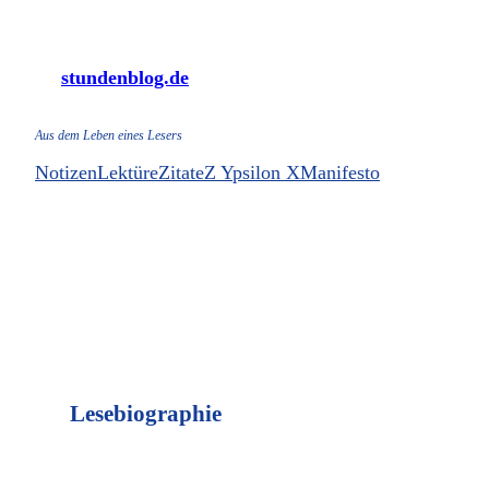
Zum
Inhalt
stundenblog.de
springen
Aus dem Leben eines Lesers
Notizen
Lektüre
Zitate
Z Ypsilon X
Manifesto
Lesebiographie