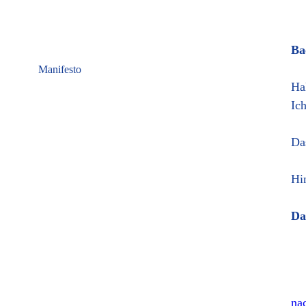
Ba
Manifesto
Ha
Ic
Da
Hi
Da
nac