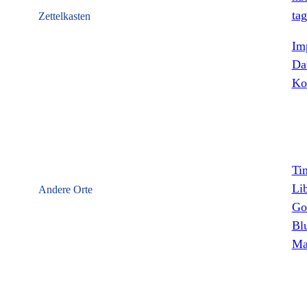
tag
Zettelkasten
Im
Da
Ko
Ti
Li
Andere Orte
Go
Bl
Ma