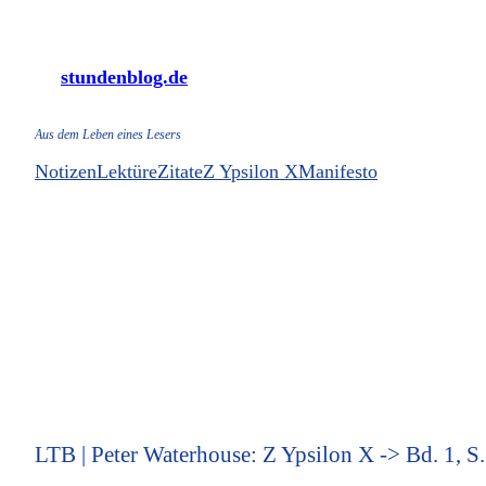
Zum
Inhalt
stundenblog.de
springen
Aus dem Leben eines Lesers
Notizen
Lektüre
Zitate
Z Ypsilon X
Manifesto
LTB | Peter Waterhouse: Z Ypsilon X -> Bd. 1, S