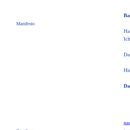
Ba
Manifesto
Ha
Ic
Da
Hi
Da
nac