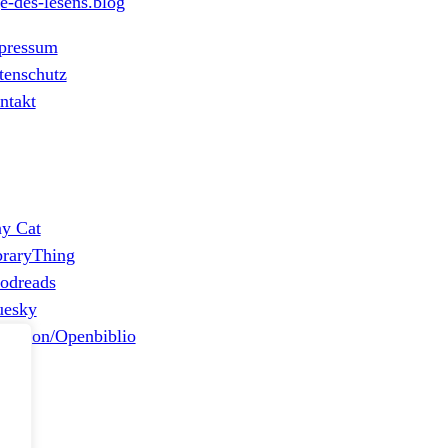
e-des-lesens.blog
pressum
tenschutz
ntakt
ny Cat
braryThing
odreads
uesky
stodon/Openbiblio